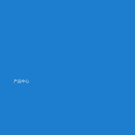
发展履历
企业架构
企业资质
知识产权
企业荣誉
企业技术
产品中心
最新产品
心电“人-机”方案
脑电 肌电“人-机”方案
睡眠呼吸“人-机”方案
医疗穿戴式电极 传感器